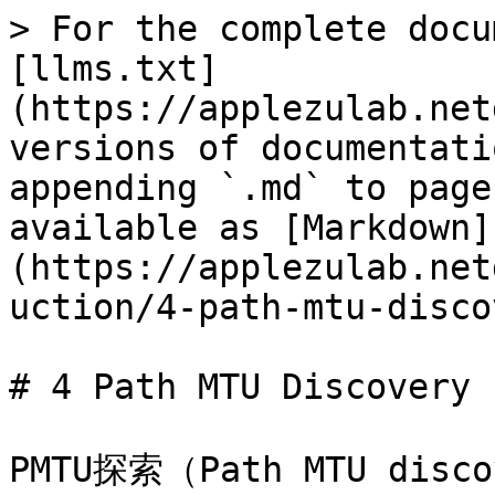
> For the complete docu
[llms.txt]
(https://applezulab.net
versions of documentati
appending `.md` to page
available as [Markdown]
(https://applezulab.net
uction/4-path-mtu-disco
# 4 Path MTU Discovery

PMTU探索（Path MTU dis