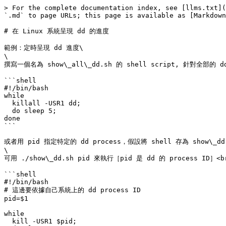
> For the complete documentation index, see [llms.txt](
`.md` to page URLs; this page is available as [Markdown
# 在 Linux 系統呈現 dd 的進度

範例：定時呈現 dd 進度\

\

撰寫一個名為 show\_all\_dd.sh 的 shell script, 針對全部的 d
```shell

#!/bin/bash

while 

  killall -USR1 dd;

  do sleep 5; 

done

```

或者用 pid 指定特定的 dd process，假設將 shell 存為 show\_dd
\

可用 ./show\_dd.sh pid 來執行［pid 是 dd 的 process ID］<br
```shell

#!/bin/bash

# 這邊要依據自己系統上的 dd process ID 

pid=$1

while 

  kill -USR1 $pid;
