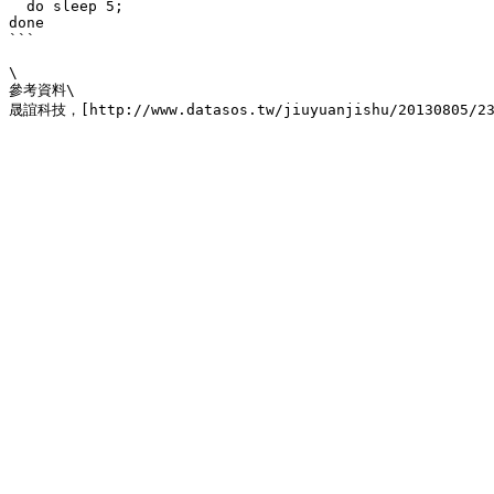
  do sleep 5; 

done

```

\

參考資料\
