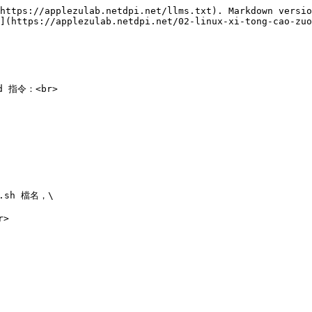
https://applezulab.netdpi.net/llms.txt). Markdown versio
](https://applezulab.netdpi.net/02-linux-xi-tong-cao-zuo
d 指令：<br>

.sh 檔名，\

>
