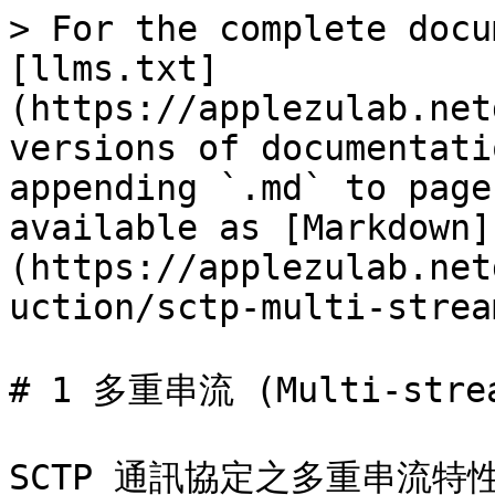
> For the complete docu
[llms.txt]
(https://applezulab.net
versions of documentati
appending `.md` to page
available as [Markdown]
(https://applezulab.net
uction/sctp-multi-strea
# 1 多重串流 (Multi-strea
SCTP 通訊協定之多重串流特